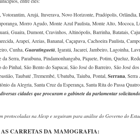
nicípios, entre eles:
Votorantim, Arujá, Ituverava, Novo Horizonte, Pradópolis, Orlândia, P
uporanga, Morro Agudo, Monte Azul Paulista, Monte Alto, Mococa, Luí
uará, Guaíra, Dumont, Cravinhos, Altinópolis, Barrinha, Batatais, Caju
recida, Arapeí, Areias, Bananal, Caçapava, Cachoeira Paulista, Campo
eiro, Cunha,
Guaratinguetá
, Igaratá, Jacareí, Jambeiro, Lagoinha, Lav
 da Serra, Paraibuna, Pindamonhangaba, Piquete, Potim, Queluz, Rede
 do Pinhal, São Bento do Sapucaí, São José do Barreiro, São José do
Serrana
Sebastião, Taubaté ,Tremembé, Ubatuba, Taiuba, Pontal,
, Serra
ônio da Alegria, Santa Cruz da Esperança, Santa Rita do Passa Quatr
 diversas cidades que procuram o gabinete da parlamentar solicitand
am protocoladas na Alesp e seguiram para análise do Governo do Esta
E AS CARRETAS DA MAMOGRAFIA: