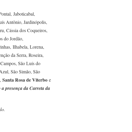
ontal, Jaboticabal,
s Antônio, Jardinópolis,
ru, Cássia dos Coqueiros,
s do Jordão,
rinhas, Ilhabela, Lorena,
nção da Serra, Roseira,
s Campos, São Luís do
 Azul, São Simão, São
Santa Rosa de Viterbo
o,
e
o a presença da Carreta da
do.