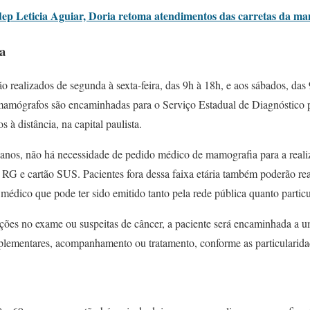
dep Leticia Aguiar, Doria retoma atendimentos das carretas da m
a
realizados de segunda à sexta-feira, das 9h à 18h, e aos sábados, das 9
mamógrafos são encaminhadas para o Serviço Estadual de Diagnóstico p
s à distância, na capital paulista.
 anos, não há necessidade de pedido médico de mamografia para a real
 RG e cartão SUS. Pacientes fora dessa faixa etária também poderão re
dico que pode ter sido emitido tanto pela rede pública quanto partic
ções no exame ou suspeitas de câncer, a paciente será encaminhada a u
ementares, acompanhamento ou tratamento, conforme as particularidad