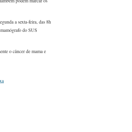
s, também podem marcar os
egunda a sexta-feira, das 8h
com mamógrafo do SUS
amente o câncer de mama e
ixa