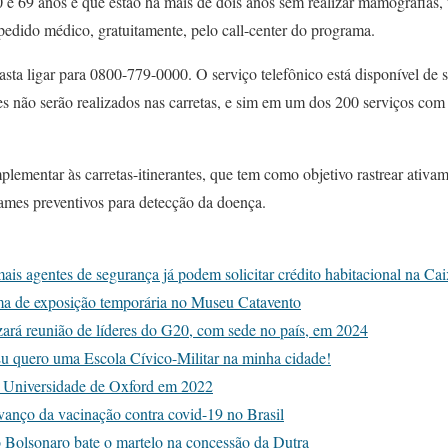
 e 69 anos e que estão há mais de dois anos sem realizar mamografia
edido médico, gratuitamente, pelo call-center do programa.
sta ligar para 0800-779-0000. O serviço telefônico está disponível de s
es não serão realizados nas carretas, e sim em um dos 200 serviços 
lementar às carretas-itinerantes, que tem como objetivo rastrear ativ
xames preventivos para detecção da doença.
is agentes de segurança já podem solicitar crédito habitacional na Ca
ma de exposição temporária no Museu Catavento
zará reunião de líderes do G20, com sede no país, em 2024
u quero uma Escola Cívico-Militar na minha cidade!
da Universidade de Oxford em 2022
vanço da vacinação contra covid-19 no Brasil
o Bolsonaro bate o martelo na concessão da Dutra