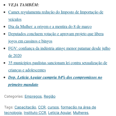
VEJA TAMBÉM:
Camex regulamenta redução do Imposto de Importação de
veículos
Dia da Mulher: a origem e a mentira do 8 de março
Deputados concluem votação e aprovam projeto que libera
jogos em cassinos e bingos
FGV: confiança da indústria atinge menor patamar desde julho
de 2020
35 municípios paulistas sancionam lei contra sexualização de
crianças e adolescentes
Dep. Leticia Aguiar cumpriu 84% dos compromissos no
primeiro mandato
Categorias:
Empregos
,
Região
Tags:
Capacitação
,
CCR
,
cursos
,
formação na área de
tecnologia
,
Instituto CCR
,
Leticia Aguiar
,
Mulheres
,