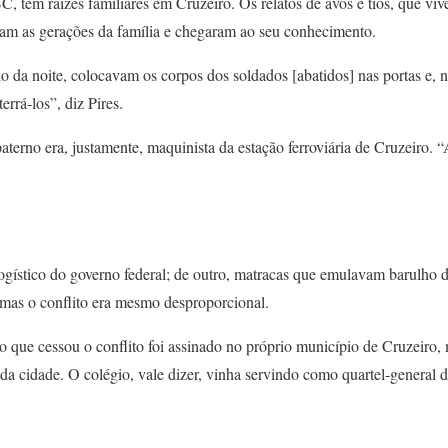
 tem raízes familiares em Cruzeiro. Os relatos de avós e tios, que vi
aram as gerações da família e chegaram ao seu conhecimento.
o da noite, colocavam os corpos dos soldados [abatidos] nas portas e, 
errá-los”, diz Pires.
terno era, justamente, maquinista da estação ferroviária de Cruzeiro. “A
ogístico do governo federal; de outro, matracas que emulavam barulho d
 mas o conflito era mesmo desproporcional.
o que cessou o conflito foi assinado no próprio município de Cruzeiro,
a cidade. O colégio, vale dizer, vinha servindo como quartel-general d