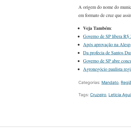
A origem do nome do municíp
em formato de cruz que assin
Veja Também
:
Governo de SP libera R$ 3
Após aprovação na Alesp, 
Da profecia de Santos Du
Governo de SP abre concur
Agronegócio paulista regi
Categorias:
Mandato
,
Regi
Tags:
Cruzeiro
,
Leticia Agui