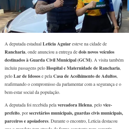
Leticia Aguiar
A deputada estadual
esteve na cidade de
Rancharia
dois novos veículos
, onde anunciou a entrega de
destinados à Guarda Civil Municipal (GCM)
. A visita também
Hospital e Maternidade de Rancharia
incluiu passagens pelo
,
Lar de Idosos
Casa de Acolhimento de Adultos
pelo
e pela
,
reafirmando o compromisso da parlamentar com a segurança e o
bem-estar social da população.
vereadora Helena
vice-
A deputada foi recebida pela
, pelo
prefeito
secretários municipais, guardas civis municipais,
, por
parceiros e apoiadores
. Durante o encontro, Leticia destacou
que o mandato tem atuado de forma constante para garantir