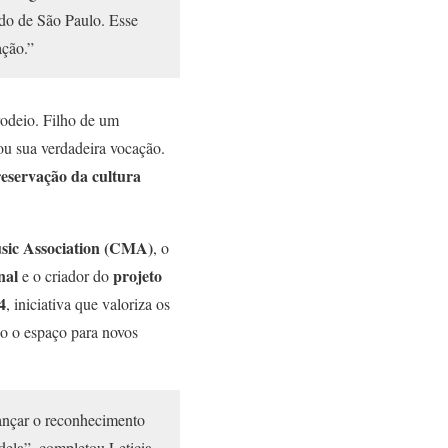
tado de São Paulo. Esse
ação.”
rodeio. Filho de um
ou sua verdadeira vocação.
reservação da cultura
sic Association (CMA)
, o
nal
projeto
e o criador do
4
, iniciativa que valoriza os
o o espaço para novos
cançar o reconhecimento
dela”, completou Leticia