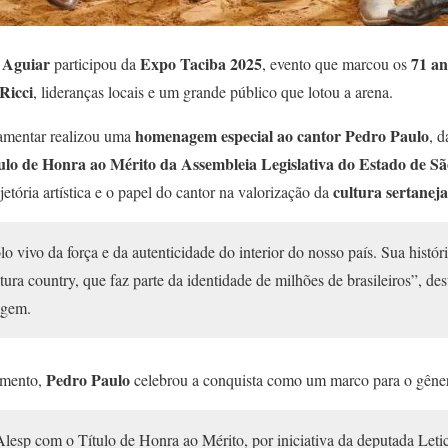
a Aguiar
Expo Taciba 2025
71 an
participou da
, evento que marcou os
 Ricci
, lideranças locais e um grande público que lotou a arena.
homenagem especial ao cantor Pedro Paulo
lamentar realizou uma
, 
ulo de Honra ao Mérito da Assembleia Legislativa do Estado de Sã
cultura sertaneja
etória artística e o papel do cantor na valorização da
 vivo da força e da autenticidade do interior do nosso país. Sua história
ltura country, que faz parte da identidade de milhões de brasileiros”, de
agem.
Pedro Paulo
imento,
celebrou a conquista como um marco para o gênero
esp com o Título de Honra ao Mérito, por iniciativa da deputada Letic