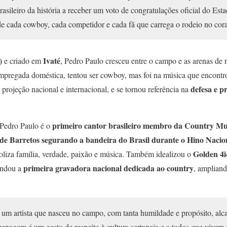
rasileiro da história a receber um voto de congratulações oficial do Es
de cada cowboy, cada competidor e cada fã que carrega o rodeio no cor
)
Ivaté
e criado em
, Pedro Paulo cresceu entre o campo e as arenas de 
empregada doméstica, tentou ser cowboy, mas foi na música que encontr
defesa e p
projeção nacional e internacional, e se tornou referência na
primeiro cantor brasileiro membro da Country Mu
 Pedro Paulo é o
 de Barretos segurando a bandeira do Brasil durante o Hino Nacio
Golden 4i
oliza família, verdade, paixão e música. Também idealizou o
primeira gravadora nacional dedicada ao country
undou a
, ampliand
 um artista que nasceu no campo, com tanta humildade e propósito, al
enagem é um gesto de respeito à cultura sertaneja e a todos que vivem 