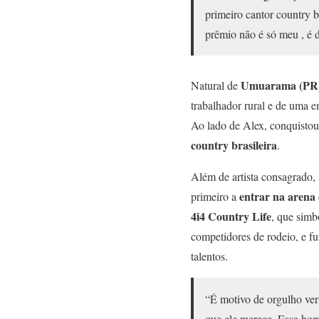
primeiro cantor country b
prêmio não é só meu , é 
Umuarama (PR
Natural de
trabalhador rural e de uma 
Ao lado de Alex, conquistou 
country brasileira
.
Além de artista consagrado,
entrar na arena
primeiro a
4i4 Country Life
, que simb
competidores de rodeio, e f
talentos.
“É motivo de orgulho ver
que ele merece. Essa hom