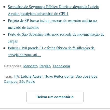
Secretário de Segurança Pública Derrite e deputada Leticia
Aguiar prestigiam aniversário do CPI-1
Projeto de SP busca incluir pessoas do espectro autista no
mercado de trabalho
Porto de São Sebastião bate novo recorde de movimentação de
cargas
Polícia Civil prende 31 e fecha fábrica de falsificação de
cerveja na zona sul…
Categorias:
Mandato
,
Região
,
Tecnologia
Tags:
ITA
,
Leticia Aguiar
,
Novo Reitor do Ita
,
São José dos
Campos
,
São Paulo
Deixar um comentário