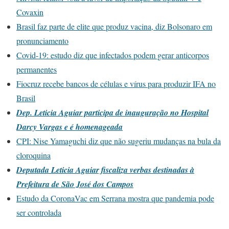
Covaxin
Brasil faz parte de elite que produz vacina, diz Bolsonaro em
pronunciamento
Covid-19: estudo diz que infectados podem gerar anticorpos
permanentes
Fiocruz recebe bancos de células e vírus para produzir IFA no
Brasil
Dep. Leticia Aguiar participa de inauguração no Hospital
Darcy Vargas e é homenageada
CPI: Nise Yamaguchi diz que não sugeriu mudanças na bula da
cloroquina
Deputada Leticia Aguiar fiscaliza verbas destinadas à
Prefeitura de São José dos Campos
Estudo da CoronaVac em Serrana mostra que pandemia pode
ser controlada