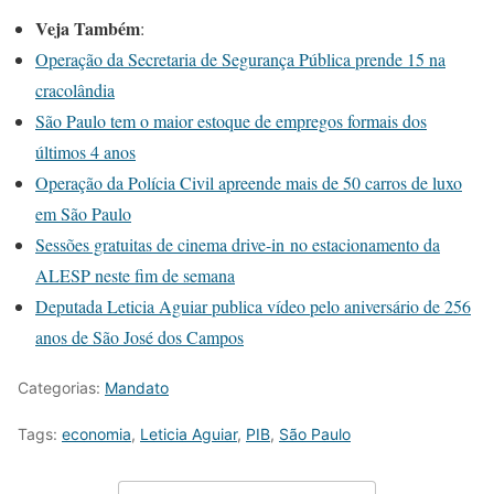
Veja Também
:
Operação da Secretaria de Segurança Pública prende 15 na
cracolândia
São Paulo tem o maior estoque de empregos formais dos
últimos 4 anos
Operação da Polícia Civil apreende mais de 50 carros de luxo
em São Paulo
Sessões gratuitas de cinema drive-in no estacionamento da
ALESP neste fim de semana
Deputada Leticia Aguiar publica vídeo pelo aniversário de 256
anos de São José dos Campos
Categorias:
Mandato
Tags:
economia
,
Leticia Aguiar
,
PIB
,
São Paulo