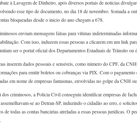
bate à Lavagem de Dinheiro, após diversos portais de notícias divulg
nvolvendo esse tipo de documento, no dia 18 de novembro. Somada a ou
contas bloqueadas desde o início do ano chegam a 678.
riminosos enviam mensagens falsas para vítimas indeterminadas inform
habilitação. Com isso, induzem essas pessoas a clicarem em um link par
imitam ser o portal oficial dos Departamentos Estaduais de Trânsito ou 
timas inserem dados pessoais e sensíveis, como número do CPF, da CNH e
nformações para emitir boletos ou cobranças via PIX. Com o pagamento e
tradas em nome de empresas fantasmas, envolvidas no golpe da CNH su
dos criminosos, a Polícia Civil conseguiu identificar empresas de fac
, assemelhavam-se ao Detran-SP, induzindo o cidadão ao erro, e solicito
os de todas as contas bancárias atreladas a essas pessoas jurídicas. O pe
.