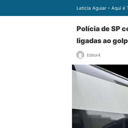
Leticia Aguiar – Aqui é
Polícia de SP 
ligadas ao gol
Editor4