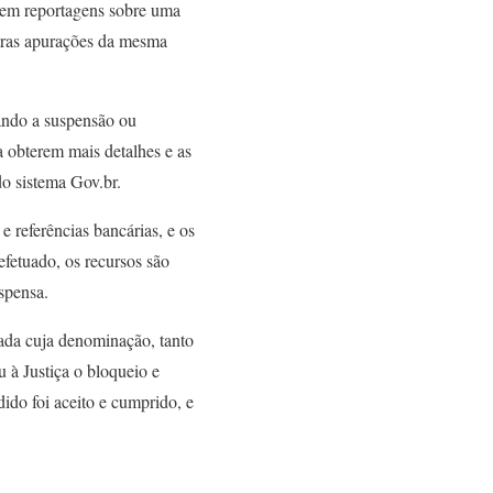
arem reportagens sobre uma
tras apurações da mesma
ando a suspensão ou
a obterem mais detalhes e as
do sistema Gov.br.
 referências bancárias, e os
fetuado, os recursos são
spensa.
hada cuja denominação, tanto
u à Justiça o bloqueio e
dido foi aceito e cumprido, e