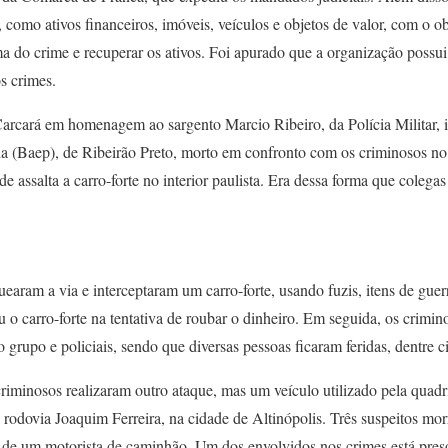
 como ativos financeiros, imóveis, veículos e objetos de valor, com o obj
a do crime e recuperar os ativos. Foi apurado que a organização possui 
os crimes.
Carcará em homenagem ao sargento Marcio Ribeiro, da Polícia Militar, 
ia (Baep), de Ribeirão Preto, morto em confronto com os criminosos no
de assalta a carro-forte no interior paulista. Era dessa forma que cole
uearam a via e interceptaram um carro-forte, usando fuzis, itens de guer
 o carro-forte na tentativa de roubar o dinheiro. Em seguida, os crimi
 grupo e policiais, sendo que diversas pessoas ficaram feridas, dentre civ
riminosos realizaram outro ataque, mas um veículo utilizado pela quad
a rodovia Joaquim Ferreira, na cidade de Altinópolis. Três suspeitos mo
 e de um motorista de caminhão. Um dos envolvidos nos crimes está pres