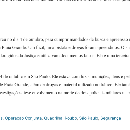
rreu no dia 4 de outubro, para cumprir mandados de busca e apreensão
em Praia Grande. Um fuzil, uma pistola e drogas foram apreendidos. O sus
oragidos da Justiça e utilizavam documentos falsos. Ela e uma terceira
24 de outubro em São Paulo. Ele estava com fuzis, munições, itens e pet
e Praia Grande, além de drogas e material utilizado no tráfico. Ele ta
vestigações, teve envolvimento na morte de dois policiais militares na
as
,
Operação Conjunta
,
Quadrilha
,
Roubo
,
São Paulo
,
Segurança