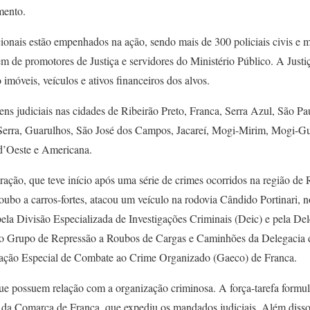
mento.
ionais estão empenhados na ação, sendo mais de 300 policiais civis e 
m de promotores de Justiça e servidores do Ministério Público. A Justi
imóveis, veículos e ativos financeiros dos alvos.
ns judiciais nas cidades de Ribeirão Preto, Franca, Serra Azul, São P
Serra, Guarulhos, São José dos Campos, Jacareí, Mogi-Mirim, Mogi-G
d’Oeste e Americana.
ração, que teve início após uma série de crimes ocorridos na região de
oubo a carros-fortes, atacou um veículo na rodovia Cândido Portinari, n
pela Divisão Especializada de Investigações Criminais (Deic) e pela De
o o Grupo de Repressão a Roubos de Cargas e Caminhões da Delegacia d
ção Especial de Combate ao Crime Organizado (Gaeco) de Franca.
que possuem relação com a organização criminosa. A força-tarefa formul
l da Comarca de Franca, que expediu os mandados judiciais. Além disso