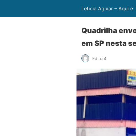
Leticia Aguiar – Aqui é
Quadrilha envo
em SP nesta se
Editor4