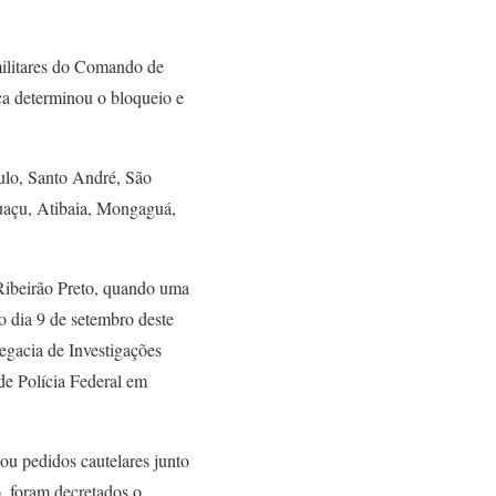
militares do Comando de
ça determinou o bloqueio e
aulo, Santo André, São
uaçu, Atibaia, Mongaguá,
 Ribeirão Preto, quando uma
o dia 9 de setembro deste
legacia de Investigações
e Polícia Federal em
ou pedidos cautelares junto
, foram decretados o