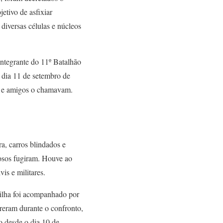
etivo de asfixiar
diversas células e núcleos
integrante do 11º Batalhão
 dia 11 de setembro de
gas e amigos o chamavam.
ra, carros blindados e
nosos fugiram. Houve ao
is e militares.
rilha foi acompanhado por
rreram durante o confronto,
o desde o dia 10 de