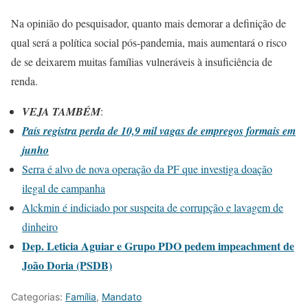
Na opinião do pesquisador, quanto mais demorar a definição de
qual será a política social pós-pandemia, mais aumentará o risco
de se deixarem muitas famílias vulneráveis à insuficiência de
renda.
VEJA TAMBÉM
:
País registra perda de 10,9 mil vagas de empregos formais em
junho
Serra é alvo de nova operação da PF que investiga doação
ilegal de campanha
Alckmin é indiciado por suspeita de corrupção e lavagem de
dinheiro
Dep. Leticia Aguiar e Grupo PDO pedem impeachment de
João Doria (PSDB)
Categorias:
Família
,
Mandato