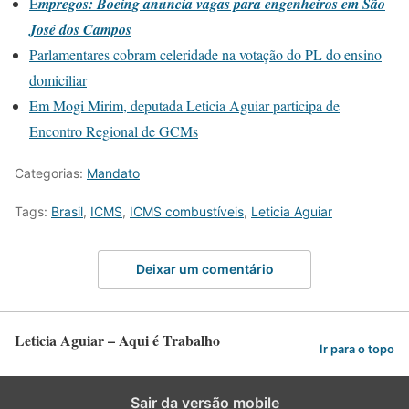
E
mpregos: Boeing anuncia vagas para engenheiros em São
José dos Campos
Parlamentares cobram celeridade na votação do PL do ensino
domiciliar
Em Mogi Mirim, deputada Leticia Aguiar participa de
Encontro Regional de GCMs
Categorias:
Mandato
Tags:
Brasil
,
ICMS
,
ICMS combustíveis
,
Leticia Aguiar
Deixar um comentário
Leticia Aguiar – Aqui é Trabalho
Ir para o topo
Sair da versão mobile