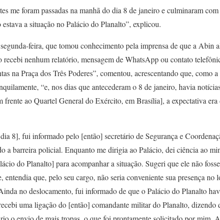
tes me foram passadas na manhã do dia 8 de janeiro e culminaram com m
estava a situação no Palácio do Planalto”, explicou.
a segunda-feira, que tomou conhecimento pela imprensa de que a Abin al
ão recebi nenhum relatório, mensagem de WhatsApp ou contato telefônic
entas na Praça dos Três Poderes”, comentou, acrescentando que, como a 
anquilamente, “e, nos dias que antecederam o 8 de janeiro, havia notíci
ente ao Quartel General do Exército, em Brasília], a expectativa era d
dia 8], fui informado pelo [então] secretário de Segurança e Coordenaç
 a barreira policial. Enquanto me dirigia ao Palácio, dei ciência ao mi
ácio do Planalto] para acompanhar a situação. Sugeri que ele não fosse
e, entendia que, pelo seu cargo, não seria conveniente sua presença no l
 Ainda no deslocamento, fui informado de que o Palácio do Planalto ha
ecebi uma ligação do [então] comandante militar do Planalto, dizendo q
rio o envio de mais tropas, o que foi prontamente solicitado por mim. A