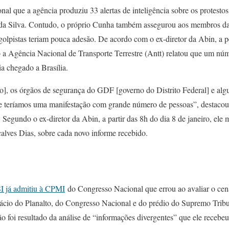
l que a agência produziu 33 alertas de inteligência sobre os protestos c
 da Silva. Contudo, o próprio Cunha também assegurou aos membros da
golpistas teriam pouca adesão. De acordo com o ex-diretor da Abin, a p
o a Agência Nacional de Transporte Terrestre (Antt) relatou que um nú
ia chegado a Brasília.
ro], os órgãos de segurança do GDF [governo do Distrito Federal] e al
que teríamos uma manifestação com grande número de pessoas”, destaco
Segundo o ex-diretor da Abin, a partir das 8h do dia 8 de janeiro, el
alves Dias, sobre cada novo informe recebido.
SI já admitiu à CPMI
do Congresso Nacional que errou ao avaliar o cen
ácio do Planalto, do Congresso Nacional e do prédio do Supremo Trib
o foi resultado da análise de “informações divergentes” que ele recebeu