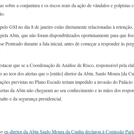
as sobre a conjuntura e os riscos reais da ação de vândalos e golpist
ão.
elo GSI no dia 8 de janeiro estão diretamente relacionadas à retenção,
s pela Abin, que não foram disponibilizados oportunamente para que fo
e Penteado durante a fala inicial, antes de começar a responder às per
.
estacar que se a Coordenação de Análise de Risco, responsável pela ela
esso ao teor dos alertas que o [então] diretor da Abin, Saulo Moura [da 
 ações previstas no Plano Escudo teriam impedido a invasão do Palácio 
alertas da Abin não chegaram ao seu conhecimento e às mãos dos respon
alto e da segurança presidencial.
rio
ex-diretor da Abin Saulo Moura da Cunha declarou à Comissão Parla