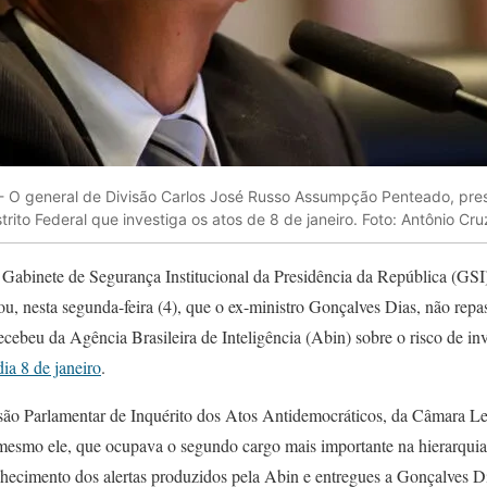
 - O general de Divisão Carlos José Russo Assumpção Penteado, pre
trito Federal que investiga os atos de 8 de janeiro. Foto: Antônio Cru
o Gabinete de Segurança Institucional da Presidência da República (GSI
, nesta segunda-feira (4), que o ex-ministro Gonçalves Dias, não repa
recebeu da Agência Brasileira de Inteligência (Abin) sobre o risco de in
dia 8 de janeiro
.
o Parlamentar de Inquérito dos Atos Antidemocráticos, da Câmara Legi
esmo ele, que ocupava o segundo cargo mais importante na hierarquia
onhecimento dos alertas produzidos pela Abin e entregues a Gonçalves D