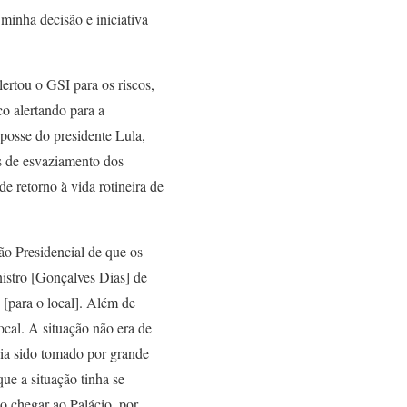
inha decisão e iniciativa
ertou o GSI para os riscos,
o alertando para a
posse do presidente Lula,
as de esvaziamento dos
e retorno à vida rotineira de
ão Presidencial de que os
nistro [Gonçalves Dias] de
 [para o local]. Além de
ocal. A situação não era de
via sido tomado por grande
ue a situação tinha se
o chegar ao Palácio, por