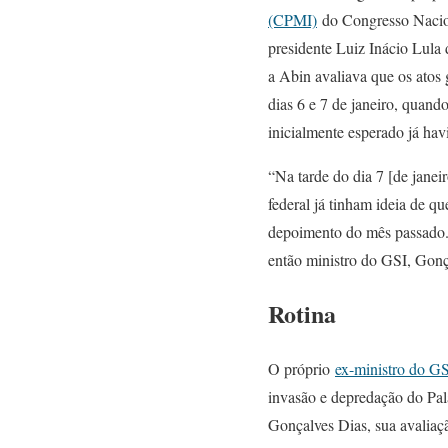
(CPMI)
do Congresso Naciona
presidente Luiz Inácio Lula
a Abin avaliava que os atos 
dias 6 e 7 de janeiro, quand
inicialmente esperado já hav
“Na tarde do dia 7 [de janei
federal já tinham ideia de 
depoimento do mês passado. 
então ministro do GSI, Gonç
Rotina
O próprio
ex-ministro do G
invasão e depredação do Pal
Gonçalves Dias, sua avaliaçã