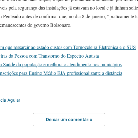
veis pela segurança das instalações já estavam no local e já tinham sol
ou Penteado antes de confirmar que, no dia 8 de janeiro, “praticamente 
emanescentes do governo Bolsonaro.
m que ressarcir ao estado custos com Tornozeleira Eletrônica e o SUS
eiras da Pessoa com Transtorno do Espectro Autista
a Saúde da população e melhora o atendimento nos municípios
nscrições para Ensino Médio EJA profissionalizante a distância
icia Aguiar
Deixar um comentário