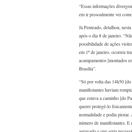
“Essas informações divergen
em ir pessoalmente ver como 
Já Penteado, detalhou, nest
após o dia 8 de janeiro. “N
possibilidade de ações viol
em 1º de janeiro, ocorreu tr
acampamentos [montados em fr
Brasília”.
“Só por volta das 14h50 [do 
manifestantes haviam rompido
que estava a caminho [do Pal
querer protegê-lo fisicament
normalidade e podia piorar.
número de manifestantes. E r
agravado e que seria necessá