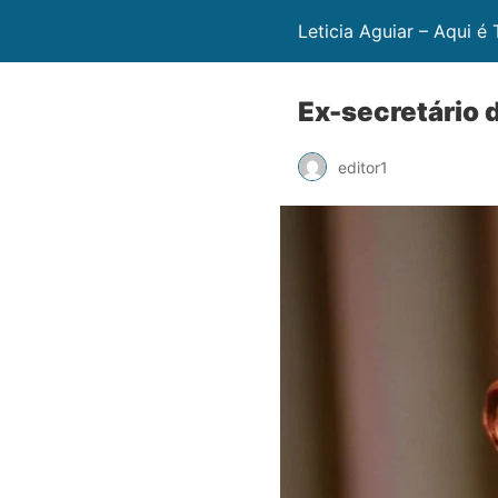
Leticia Aguiar – Aqui é
Ex-secretário 
editor1