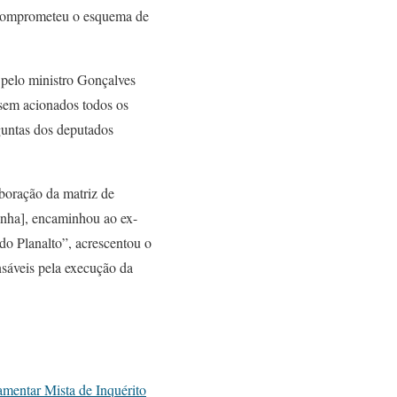
as comprometeu o esquema de
 pelo ministro Gonçalves
ssem acionados todos os
guntas dos deputados
boração da matriz de
Cunha], encaminhou ao ex-
do Planalto”, acrescentou o
sáveis pela execução da
mentar Mista de Inquérito