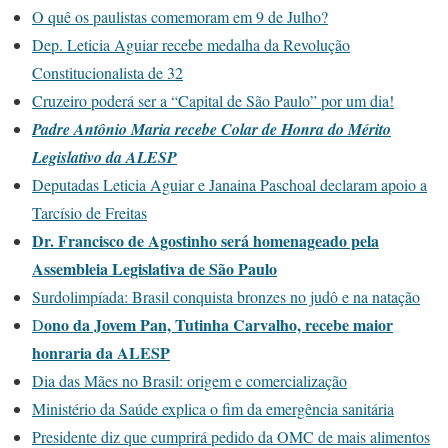
O quê os paulistas comemoram em 9 de Julho?
Dep. Leticia Aguiar recebe medalha da Revolução
Constitucionalista de 32
Cruzeiro poderá ser a “Capital de São Paulo” por um dia!
Padre Antônio Maria recebe Colar de Honra do Mérito
Legislativo da ALESP
Deputadas Leticia Aguiar e Janaina Paschoal declaram apoio a
Tarcísio de Freitas
Dr. Francisco de Agostinho será homenageado pela
Assembleia Legislativa de São Paulo
Surdolimpíada: Brasil conquista bronzes no judô e na natação
ono da Jovem Pan, Tutinha Carvalho, recebe maior
D
honraria da ALESP
Dia das Mães no Brasil: origem e comercialização
M
inistério da Saúde explica o fim da emergência sanitária
Presidente diz que cumprirá pedido da OMC de mais alimentos