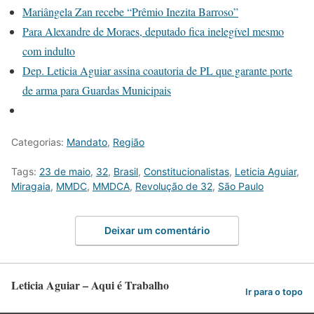
Mariângela Zan recebe “Prêmio Inezita Barroso”
Para Alexandre de Moraes, deputado fica inelegível mesmo
com indulto
Dep. Leticia Aguiar assina coautoria de PL que garante porte
de arma para Guardas Municipais
Categorias:
Mandato
,
Região
Tags:
23 de maio
,
32
,
Brasil
,
Constitucionalistas
,
Leticia Aguiar
,
Miragaia
,
MMDC
,
MMDCA
,
Revolução de 32
,
São Paulo
Deixar um comentário
Leticia Aguiar – Aqui é Trabalho
Ir para o topo