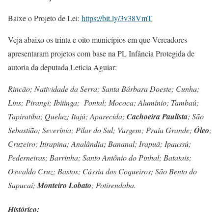
Baixe o Projeto de Lei:
https://bit.ly/3v38VmT
Veja abaixo os trinta e oito municípios em que Vereadores
apresentaram projetos com base na PL Infância Protegida de
autoria da deputada Leticia Aguiar:
Rincão; Natividade da Serra; Santa Bárbara Doeste; Cunha;
Lins; Pirangi; Ibitinga; Pontal; Mococa; Alumínio; Tambaú;
Tapiratiba; Queluz; Itajú; Aparecida;
Cachoeira Paulista
; São
Sebastião; Severínia; Pilar do Sul; Vargem; Praia Grande;
Óleo
;
Cruzeiro; Itirapina; Analândia; Bananal; Irapuã; Ipaussú;
Pederneiras; Barrinha; Santo Antônio do Pinhal; Batatais;
Oswaldo Cruz; Bastos; Cássia dos Coqueiros; São Bento do
Sapucaí;
Monteiro Lobato
; Potirendaba.
Histórico: