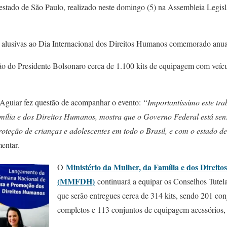
 estado de São Paulo, realizado neste domingo (5) na Assembleia Legis
es alusivas ao Dia Internacional dos Direitos Humanos comemorado an
tão do Presidente Bolsonaro cerca de 1.100 kits de equipagem com veíc
 Aguiar fez questão de acompanhar o evento:
“Importantíssimo este tra
mília e dos Direitos Humanos, mostra que o Governo Federal está sens
oteção de crianças e adolescentes em todo o Brasil, e com o estado d
mentar.
Ministério da Mulher, da Família e dos Direit
O
(MMFDH)
continuará a equipar os Conselhos Tutela
que serão entregues cerca de 314 kits, sendo 201 co
completos e 113 conjuntos de equipagem acessórios,