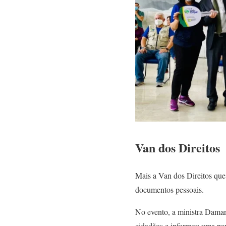
V
an dos Direito
s
Mais a Van dos Direitos que 
documentos pessoais.
No evento, a ministra Damare
cidadãos e informou uma par