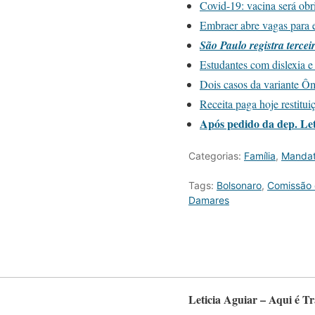
Covid-19: vacina será obr
Embraer abre vagas para e
São Paulo registra terce
Estudantes com dislexia
Dois casos da variante Ôm
Receita paga hoje restitu
Após pedido da dep. Let
Categorias:
Família
,
Manda
Tags:
Bolsonaro
,
Comissão 
Damares
Leticia Aguiar – Aqui é T