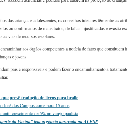
itos das crianças e adolescentes, os conselhos tutelares têm entre as atr
tos ou confirmados de maus tratos, de faltas injustificadas e evasão es
s as vias de recursos escolares.
ncaminhar aos órgãos competentes a notícia de fatos que constituem in
rianças e jovens.
tendem pais e responsáveis e podem fazer o encaminhamento a tratamento
liar.
 que prevê tradução de livros para braile
ão José dos Campos comemora 15 anos
rantir crescimento de 5% no varejo paulista
saporte da Vacina” tem urgência aprovada na ALESP