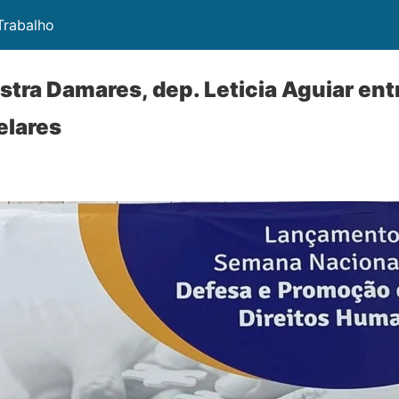
 Trabalho
istra Damares, dep. Leticia Aguiar ent
elares