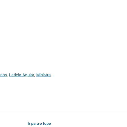
anos
,
Leticia Aguiar
,
Ministra
Ir para o topo