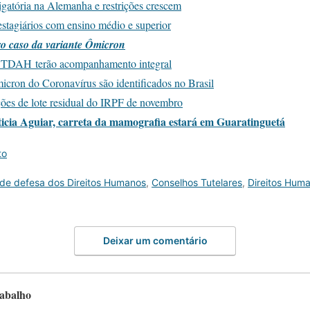
igatória na Alemanha e restrições cre
s
cem
stagiários com ensino médio e superior
iro caso da variante Ômicron
 e TDAH terão acompanhamento integral
icron do Coronavírus são identificados no Brasil
ições de lote residual do IRPF de novembro
icia Aguiar, carreta da mamografia estará em Guaratinguetá
to
de defesa dos Direitos Humanos
,
Conselhos Tutelares
,
Direitos Hum
Deixar um comentário
rabalho