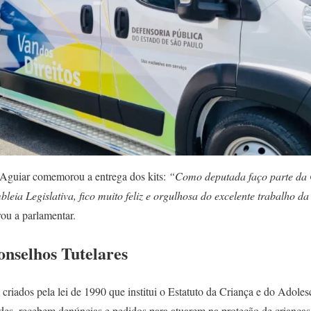
 Aguiar comemorou a entrega dos kits:
“Como deputada faço parte da 
eia Legislativa, fico muito feliz e orgulhosa do excelente trabalho d
rou a parlamentar.
onselhos Tutelares
 criados pela lei de 1990 que institui o Estatuto da Criança e do Adol
es, recebem denúncias e pedidos para atuarem na proteção de crianças 