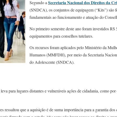
Secretaria Nacional dos Direitos da Cr
Segundo a
(SNDCA), os conjuntos de equipagem (“Kits”) são 
fundamentais ao funcionamento e atuação do Conselh
No primeiro semestre deste ano foram investidos R$ 
equipamentos para conselhos tutelares.
Os recursos foram aplicados pelo Ministério da Mulhe
Humanos (MMFDH), por meio da Secretaria Nacional
do Adolescente (SNDCA).
leva para lugares distantes e vulneráveis ações de cidadania, como po
s ressaltou que a aquisição é de suma importância para a garantia dos 
ceria firmada com o estado. “As vans vão levar acesso ao direito a que