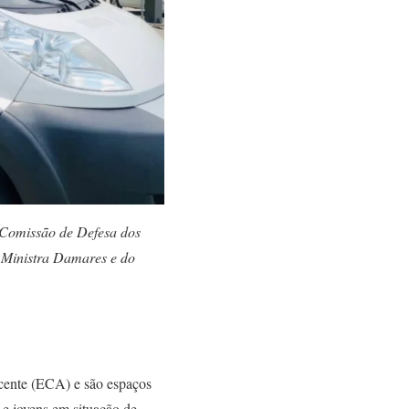
Comissão de Defesa dos
a Ministra Damares e do
escente (ECA) e são espaços
e jovens em situação de