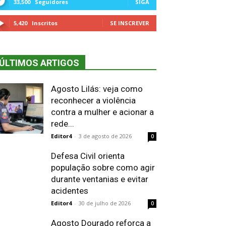
33,500
Seguidores
SIGA
5,420
Inscritos
SE INSCREVER
ÚLTIMOS ARTIGOS
Agosto Lilás: veja como
reconhecer a violência
contra a mulher e acionar a
rede...
Editor4
-
3 de agosto de 2026
0
Defesa Civil orienta
população sobre como agir
durante ventanias e evitar
acidentes
Editor4
-
30 de julho de 2026
0
Agosto Dourado reforça a