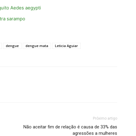
quito Aedes aegypti
tra sarampo
dengue
dengue mata
Leticia Aguiar
Próximo artigo
Não aceitar fim de relação é causa de 33% das
agressões a mulheres