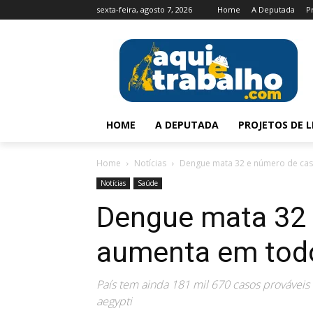
sexta-feira, agosto 7, 2026
Home
A Deputada
P
HOME
A DEPUTADA
PROJETOS DE L
Home
Notícias
Dengue mata 32 e número de cas
Notícias
Saúde
Dengue mata 32 
aumenta em todo
País tem ainda 181 mil 670 casos provávei
aegypti