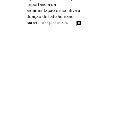
importância da
amamentação e incentiva a
doação de leite humano...
Editor4
-
30 de julho de 2026
0