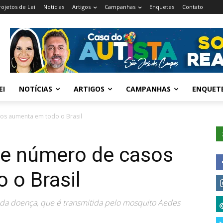
rojetos de Lei
Notícias
Artigos
Campanhas
Enquetes
Contato
EI
NOTÍCIAS
ARTIGOS
CAMPANHAS
ENQUET
os aumenta em todo o Brasil
e número de casos
 o Brasil
s da doença, que é transmitida pelo mosquito Aedes