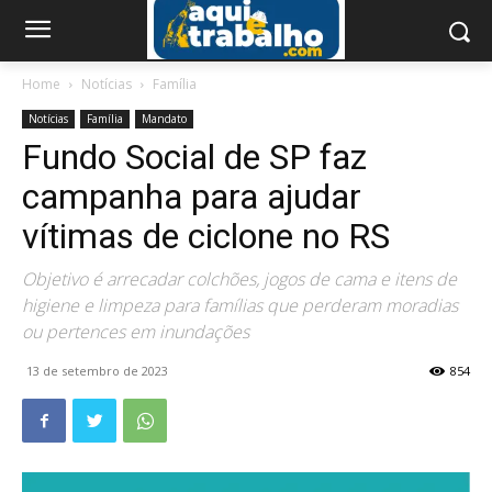
Home
Notícias
Família
Notícias
Família
Mandato
Fundo Social de SP faz
campanha para ajudar
vítimas de ciclone no RS
Objetivo é arrecadar colchões, jogos de cama e itens de
higiene e limpeza para famílias que perderam moradias
ou pertences em inundações
13 de setembro de 2023
854