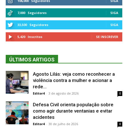
106,000
Seguidores
SIGA
7,000
Seguidores
SIGA
33,500
Seguidores
SIGA
5,420
Inscritos
SE INSCREVER
ÚLTIMOS ARTIGOS
Agosto Lilás: veja como reconhecer a
violência contra a mulher e acionar a
rede...
Editor4
-
3 de agosto de 2026
0
Defesa Civil orienta população sobre
como agir durante ventanias e evitar
acidentes
Editor4
-
30 de julho de 2026
0