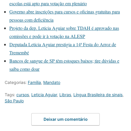
escolas está apto para votação em plenário
Governo abre inscrições para cursos e oficinas gratuitas para
pessoas com deficiência
Projeto da dep. Leticia Aguiar sobre TDAH é aprovado nas
comissões e pode ir à votação na ALESP
Deputada Leticia Aguiar prestigia a 14ª Festa do Arroz de
Tremembé
Bancos de sangue de SP têm estoques baixos; tire dúvidas e
saiba como doar
Categorias:
Família
,
Mandato
Tags:
cursos
,
Leticia Aguiar
,
Libras
,
Língua Brasileira de sinais
,
São Paulo
Deixar um comentário