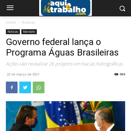
Home
Notícias
Notícias
Mandato
Governo federal lança o
Programa Águas Brasileiras
Ações vão revitalizar 26 projetos em bacias hidrográficas
22 de março de 2021
984