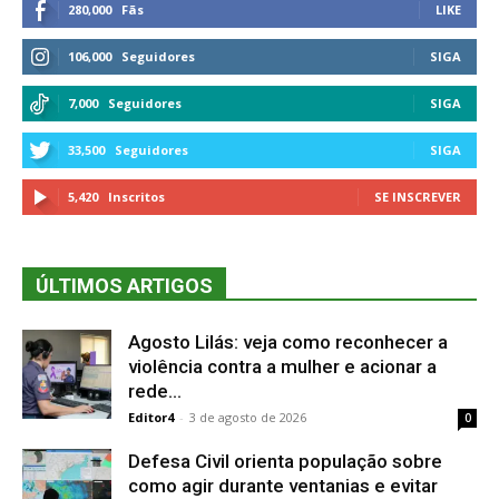
280,000
Fãs
LIKE
106,000
Seguidores
SIGA
7,000
Seguidores
SIGA
33,500
Seguidores
SIGA
5,420
Inscritos
SE INSCREVER
ÚLTIMOS ARTIGOS
Agosto Lilás: veja como reconhecer a
violência contra a mulher e acionar a
rede...
Editor4
-
3 de agosto de 2026
0
Defesa Civil orienta população sobre
como agir durante ventanias e evitar