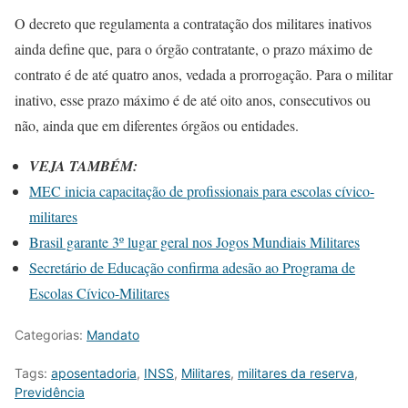
O decreto que regulamenta a contratação dos militares inativos
ainda define que, para o órgão contratante, o prazo máximo de
contrato é de até quatro anos, vedada a prorrogação. Para o militar
inativo, esse prazo máximo é de até oito anos, consecutivos ou
não, ainda que em diferentes órgãos ou entidades.
VEJA TAMBÉM:
MEC inicia capacitação de profissionais para escolas cívico-
militares
Brasil garante 3º lugar geral nos Jogos Mundiais Militares
Secretário de Educação confirma adesão ao Programa de
Escolas Cívico-Militares
Categorias:
Mandato
Tags:
aposentadoria
,
INSS
,
Militares
,
militares da reserva
,
Previdência