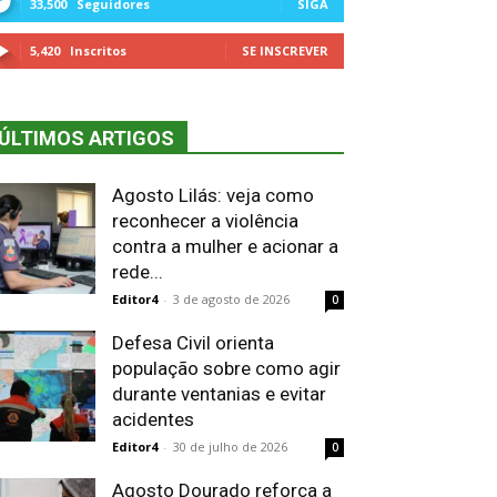
33,500
Seguidores
SIGA
5,420
Inscritos
SE INSCREVER
ÚLTIMOS ARTIGOS
Agosto Lilás: veja como
reconhecer a violência
contra a mulher e acionar a
rede...
Editor4
-
3 de agosto de 2026
0
Defesa Civil orienta
população sobre como agir
durante ventanias e evitar
acidentes
Editor4
-
30 de julho de 2026
0
Agosto Dourado reforça a