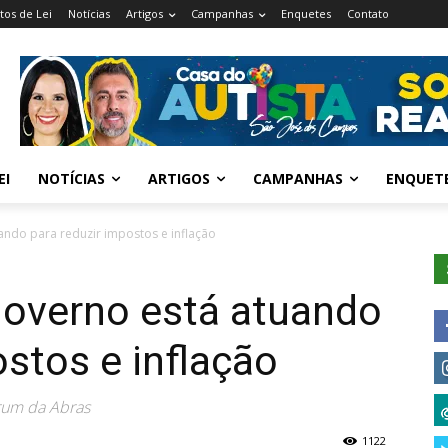
tos de Lei
Notícias
Artigos
Campanhas
Enquetes
Contato
EI
NOTÍCIAS
ARTIGOS
CAMPANHAS
ENQUET
ando para reduzir impostos e inflação
governo está atuando
ostos e inflação
rum da Abras
1122