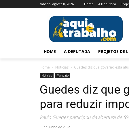
sábado, agosto 8, 2026
Home
A Deputada
Proje
HOME
A DEPUTADA
PROJETOS DE L
Home
Notícias
Guedes diz que governo está atu
Notícias
Mandato
Guedes diz que 
para reduzir imp
Paulo Guedes participou da abertura de fó
9 de junho de 2022