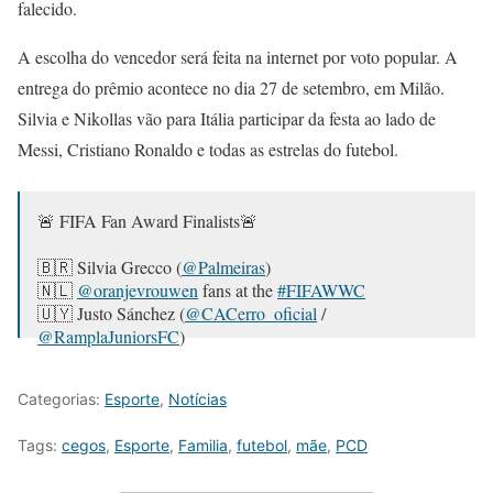
falecido.
A escolha do vencedor será feita na internet por voto popular. A
entrega do prêmio acontece no dia 27 de setembro, em Milão.
Silvia e Nikollas vão para Itália participar da festa ao lado de
Messi, Cristiano Ronaldo e todas as estrelas do futebol.
🚨 FIFA Fan Award Finalists🚨
🇧🇷 Silvia Grecco (
@Palmeiras
)
🇳🇱
@oranjevrouwen
fans at the
#FIFAWWC
🇺🇾 Justo Sánchez (
@CACerro_oficial
/
@RamplaJuniorsFC
)
VOTE NOW 👇
Categorias:
Esporte
,
Notícias
— FIFA.com (@FIFAcom)
2 de setembro de 2019
Tags:
cegos
,
Esporte
,
Familia
,
futebol
,
mãe
,
PCD