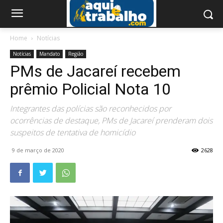
Home
Notícias
Notícias
Mandato
Região
PMs de Jacareí recebem
prêmio Policial Nota 10
Integrantes das polícias são reconhecidos por
ocorrências de destaque, PMs de Jacareí prenderam dois
suspeitos de tentativa de homicídio
9 de março de 2020
2628