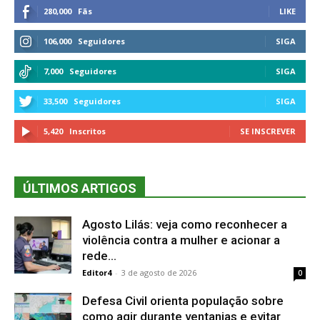
280,000
Fãs
LIKE
106,000
Seguidores
SIGA
7,000
Seguidores
SIGA
33,500
Seguidores
SIGA
5,420
Inscritos
SE INSCREVER
ÚLTIMOS ARTIGOS
Agosto Lilás: veja como reconhecer a
violência contra a mulher e acionar a
rede...
Editor4
-
3 de agosto de 2026
0
Defesa Civil orienta população sobre
como agir durante ventanias e evitar