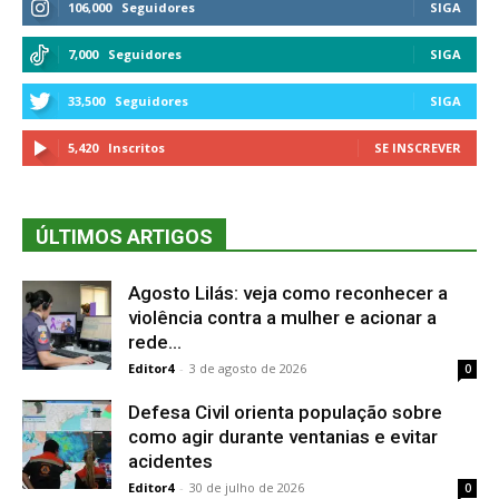
106,000
Seguidores
SIGA
7,000
Seguidores
SIGA
33,500
Seguidores
SIGA
5,420
Inscritos
SE INSCREVER
ÚLTIMOS ARTIGOS
Agosto Lilás: veja como reconhecer a
violência contra a mulher e acionar a
rede...
Editor4
-
3 de agosto de 2026
0
Defesa Civil orienta população sobre
como agir durante ventanias e evitar
acidentes
Editor4
-
30 de julho de 2026
0