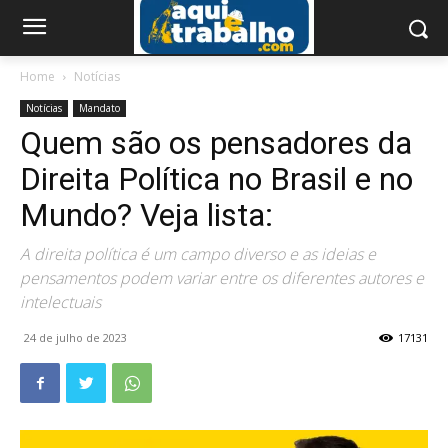
Home
Notícias
Notícias
Mandato
Quem são os pensadores da
Direita Política no Brasil e no
Mundo? Veja lista:
A direita política é um campo diverso e as ideias e
pensamentos podem variar entre os diferentes autores e
intelectuais
24 de julho de 2023
17131