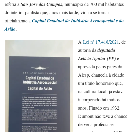
referia a
São José dos Campos
, município de 700 mil habitantes
do interior paulista que, anos mais tarde, viria a se tornar
oficialmente a
Capital Estadual da Indústria Aeroespacial e do
Avião
.
A
Lei nº 17.418/2021
, de
autoria da
deputada
Leticia Aguiar (PP)
e
aprovada pelos pares da
Alesp, chancela à cidade
um título honorário que,
na cultura local, já estava
incorporado há muitos
anos. Finado em 1932,
Dumont não teve a chance
de ver a profecia se