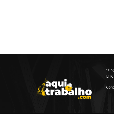
“É 
EFI
Cont