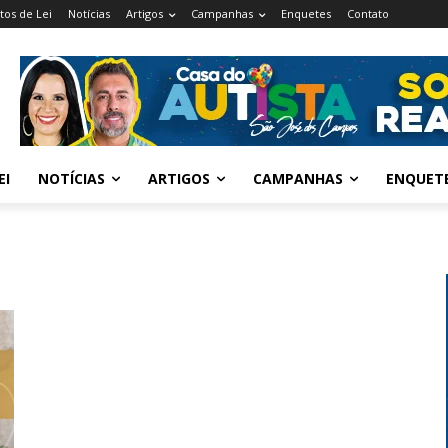
tos de Lei
Notícias
Artigos
Campanhas
Enquetes
Contato
EI
NOTÍCIAS
ARTIGOS
CAMPANHAS
ENQUET