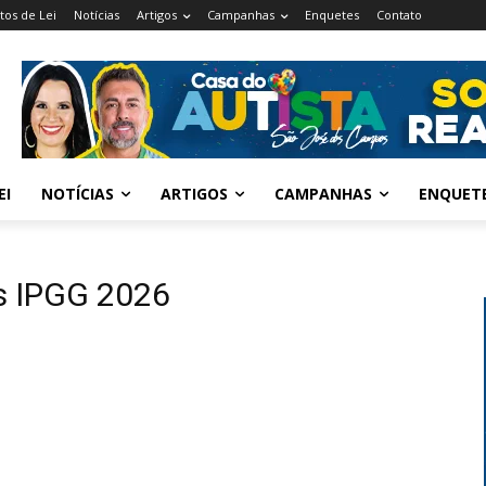
tos de Lei
Notícias
Artigos
Campanhas
Enquetes
Contato
EI
NOTÍCIAS
ARTIGOS
CAMPANHAS
ENQUET
s IPGG 2026