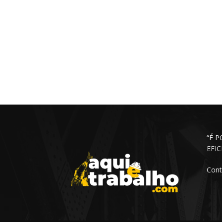
“É 
EFI
Cont