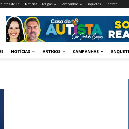
rojetos de Lei
Notícias
Artigos
Campanhas
Enquetes
Contato
EI
NOTÍCIAS
ARTIGOS
CAMPANHAS
ENQUET