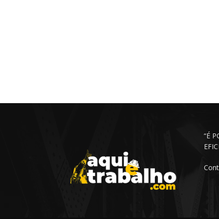
“É 
EFI
Cont