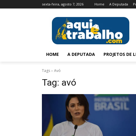
sexta-feira, agosto 7, 2026
Home
A Deputada
P
HOME
A DEPUTADA
PROJETOS DE L
Tags
Avó
Tag:
avó