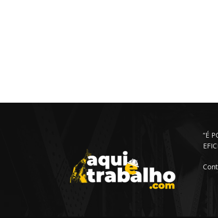
“É 
EFI
Cont