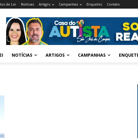
tos de Lei
Notícias
Artigos
Campanhas
Enquetes
Contato
EI
NOTÍCIAS
ARTIGOS
CAMPANHAS
ENQUET