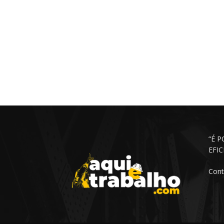
“É 
EFI
Cont