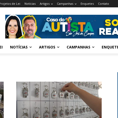
Projetos de Lei
Notícias
Artigos
Campanhas
Enquetes
Contato
EI
NOTÍCIAS
ARTIGOS
CAMPANHAS
ENQUET