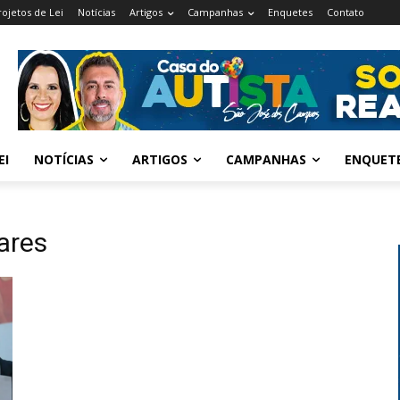
rojetos de Lei
Notícias
Artigos
Campanhas
Enquetes
Contato
EI
NOTÍCIAS
ARTIGOS
CAMPANHAS
ENQUET
ares