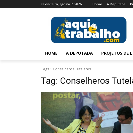
sexta-feira, agosto 7, 2026
Home
A Deputada
P
HOME
A DEPUTADA
PROJETOS DE L
Tags
Conselheros Tutelares
Tag:
Conselheros Tutel