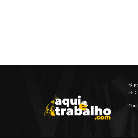
“É 
EFI
Cont