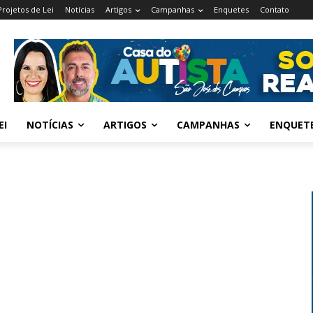
Projetos de Lei
Notícias
Artigos
Campanhas
Enquetes
Contato
EI
NOTÍCIAS
ARTIGOS
CAMPANHAS
ENQUET