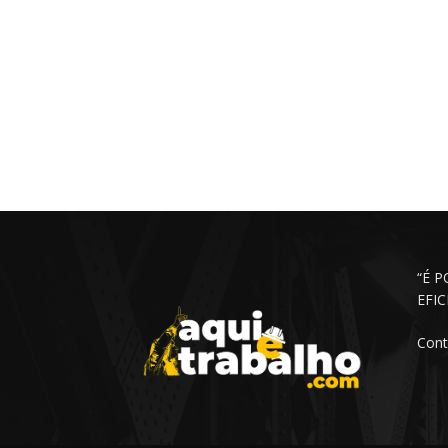
“É 
EFI
Cont