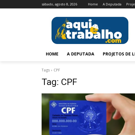
sábado, agosto 8, 2026
Home
A Deputada
Proje
HOME
A DEPUTADA
PROJETOS DE L
Tags
CPF
Tag:
CPF