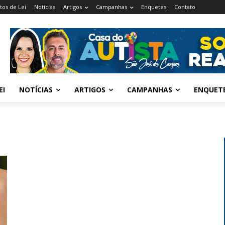
tos de Lei
Notícias
Artigos
Campanhas
Enquetes
Contato
EI
NOTÍCIAS
ARTIGOS
CAMPANHAS
ENQUET