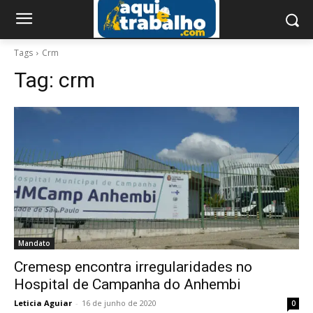
Tags
Crm
Tag:
crm
Mandato
Cremesp encontra irregularidades no
Hospital de Campanha do Anhembi
Leticia Aguiar
-
16 de junho de 2020
0