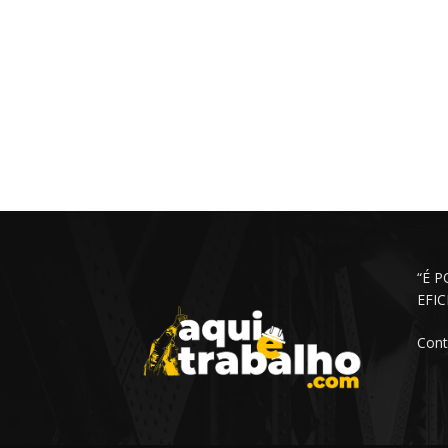
“É 
EFI
Cont