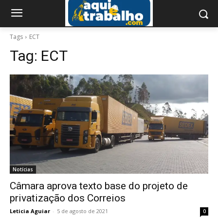
Tags
ECT
Tag:
ECT
Notícias
Câmara aprova texto base do projeto de
privatização dos Correios
Leticia Aguiar
-
5 de agosto de 2021
0