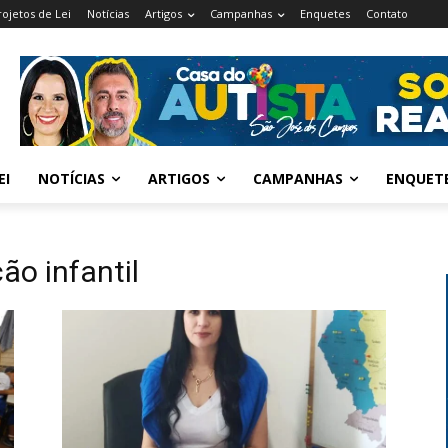
rojetos de Lei
Notícias
Artigos
Campanhas
Enquetes
Contato
EI
NOTÍCIAS
ARTIGOS
CAMPANHAS
ENQUET
ão infantil