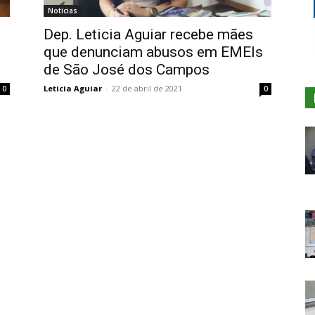
Notícias
Dep. Leticia Aguiar recebe mães
que denunciam abusos em EMEIs
de São José dos Campos
Leticia Aguiar
-
22 de abril de 2021
0
0