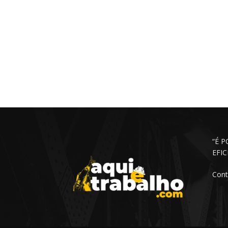
“É 
EFI
Cont