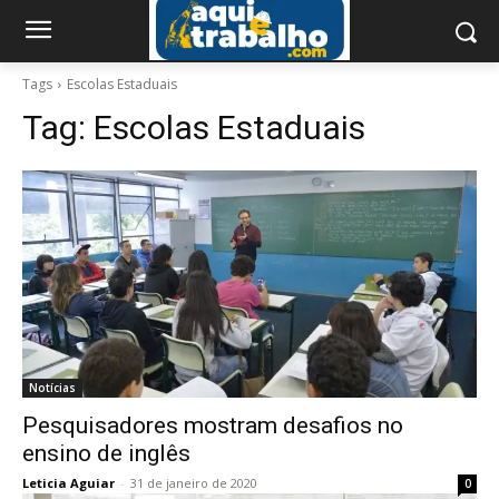
Tags
Escolas Estaduais
Tag:
Escolas Estaduais
Notícias
Pesquisadores mostram desafios no
ensino de inglês
Leticia Aguiar
-
31 de janeiro de 2020
0