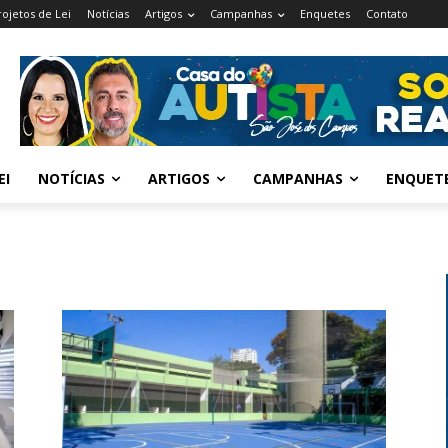
rojetos de Lei
Notícias
Artigos
Campanhas
Enquetes
Contato
EI
NOTÍCIAS
ARTIGOS
CAMPANHAS
ENQUET