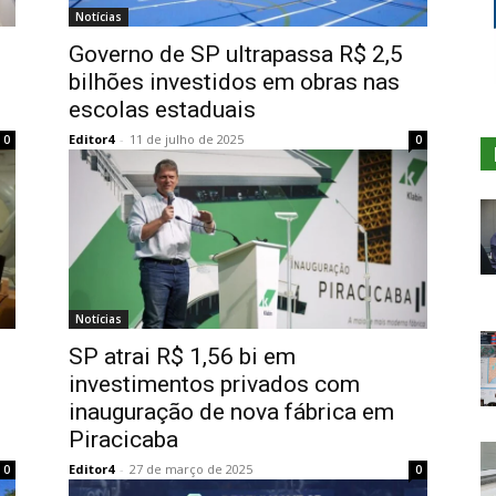
Notícias
Governo de SP ultrapassa R$ 2,5
bilhões investidos em obras nas
escolas estaduais
Editor4
-
11 de julho de 2025
0
0
Notícias
SP atrai R$ 1,56 bi em
investimentos privados com
inauguração de nova fábrica em
Piracicaba
Editor4
-
27 de março de 2025
0
0