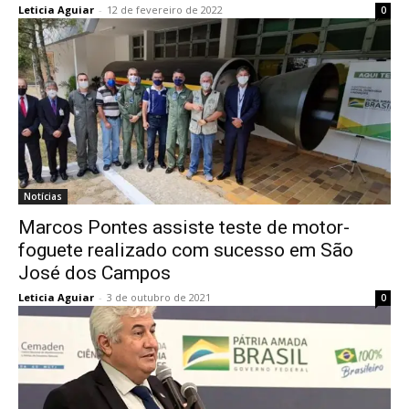
Leticia Aguiar
-
12 de fevereiro de 2022
0
Notícias
Marcos Pontes assiste teste de motor-
foguete realizado com sucesso em São
José dos Campos
Leticia Aguiar
-
3 de outubro de 2021
0