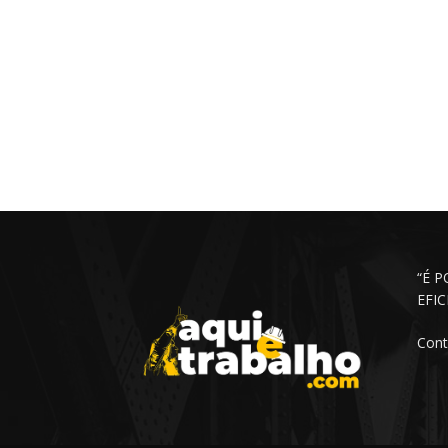
“É 
EFI
Cont