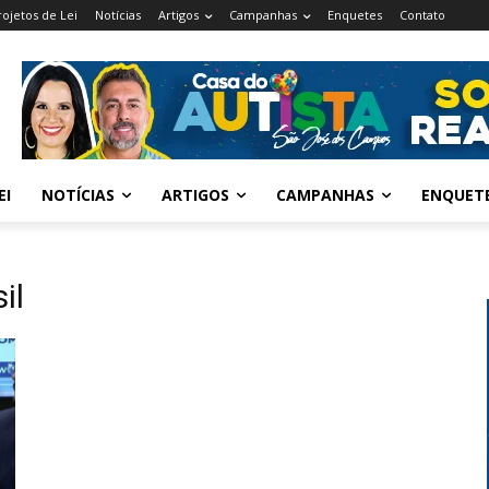
rojetos de Lei
Notícias
Artigos
Campanhas
Enquetes
Contato
EI
NOTÍCIAS
ARTIGOS
CAMPANHAS
ENQUET
il