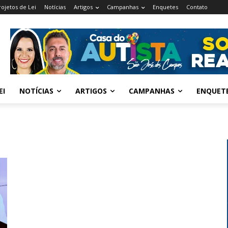
rojetos de Lei
Notícias
Artigos
Campanhas
Enquetes
Contato
EI
NOTÍCIAS
ARTIGOS
CAMPANHAS
ENQUET