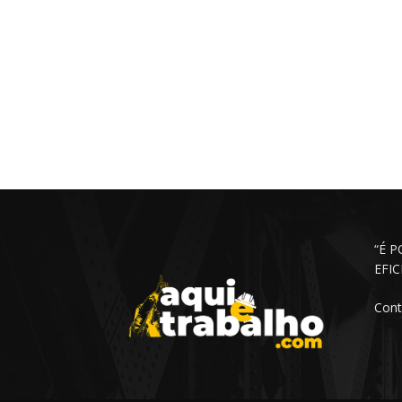
“É 
EFI
Cont