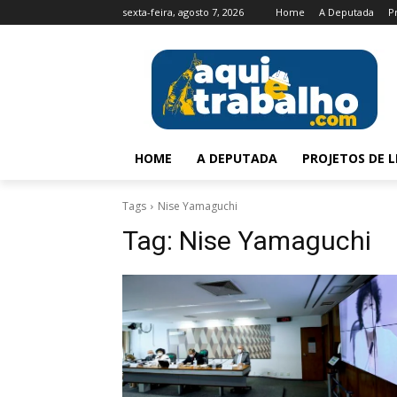
sexta-feira, agosto 7, 2026
Home
A Deputada
P
HOME
A DEPUTADA
PROJETOS DE L
Tags
Nise Yamaguchi
Tag:
Nise Yamaguchi