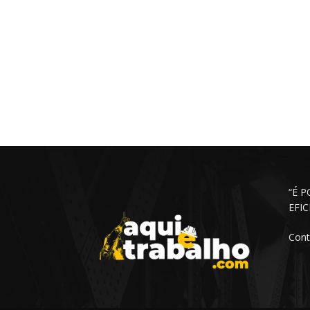
“É 
EFI
Cont