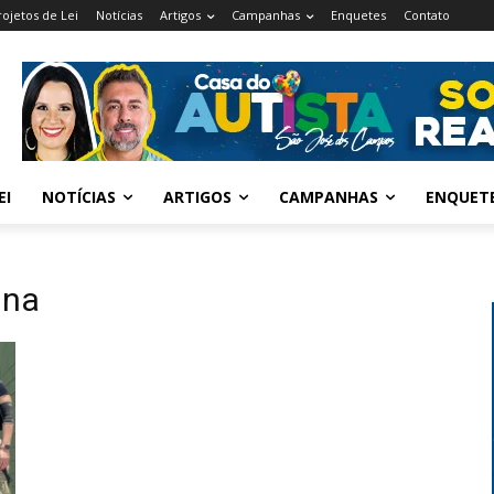
rojetos de Lei
Notícias
Artigos
Campanhas
Enquetes
Contato
EI
NOTÍCIAS
ARTIGOS
CAMPANHAS
ENQUET
ina