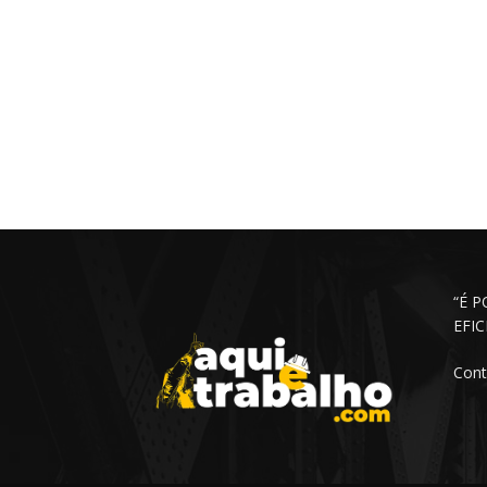
“É 
EFI
Cont