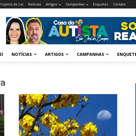
Projetos de Lei
Notícias
Artigos
Campanhas
Enquetes
Contato
EI
NOTÍCIAS
ARTIGOS
CAMPANHAS
ENQUET
ra