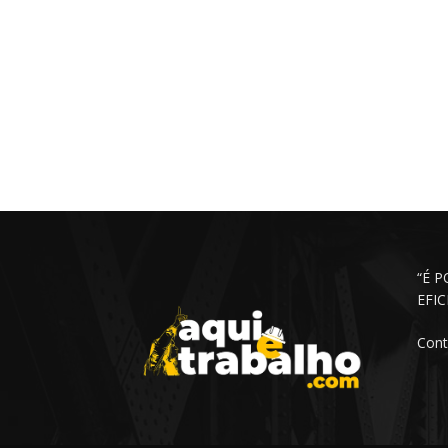
“É 
EFI
Cont