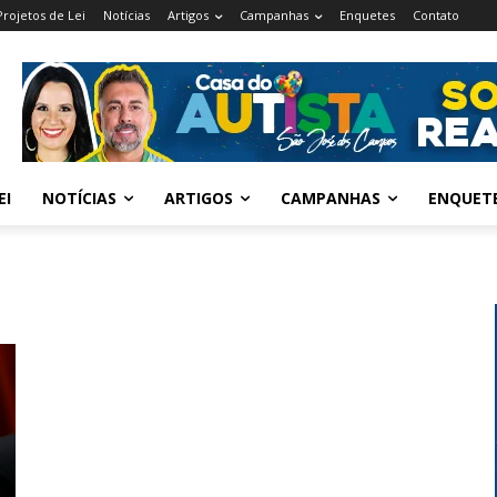
Projetos de Lei
Notícias
Artigos
Campanhas
Enquetes
Contato
EI
NOTÍCIAS
ARTIGOS
CAMPANHAS
ENQUET