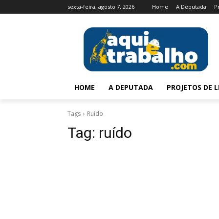
sexta-feira, agosto 7, 2026
Home
A Deputada
P
HOME
A DEPUTADA
PROJETOS DE L
Tags
Ruído
Tag:
ruído