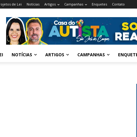
rojetos de Lei
Notícias
Artigos
Campanhas
Enquetes
Contato
EI
NOTÍCIAS
ARTIGOS
CAMPANHAS
ENQUET