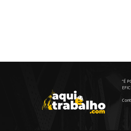
“É 
EFI
Cont