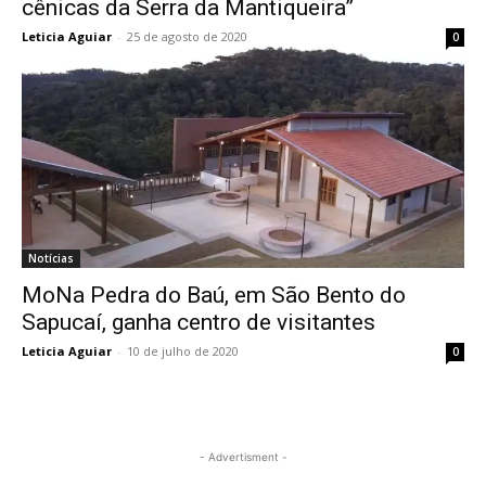
cênicas da Serra da Mantiqueira”
Leticia Aguiar
-
25 de agosto de 2020
0
Notícias
MoNa Pedra do Baú, em São Bento do
Sapucaí, ganha centro de visitantes
Leticia Aguiar
-
10 de julho de 2020
0
- Advertisment -