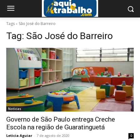
Tags
São José do Barreiro
Tag:
São José do Barreiro
Notícias
Governo de São Paulo entrega Creche
Escola na região de Guaratinguetá
Leticia Aguiar
-
7 de agosto de 2020
0