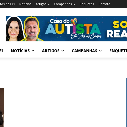
tos de Lei
Notícias
Artigos
Campanhas
Enquetes
Contato
EI
NOTÍCIAS
ARTIGOS
CAMPANHAS
ENQUET