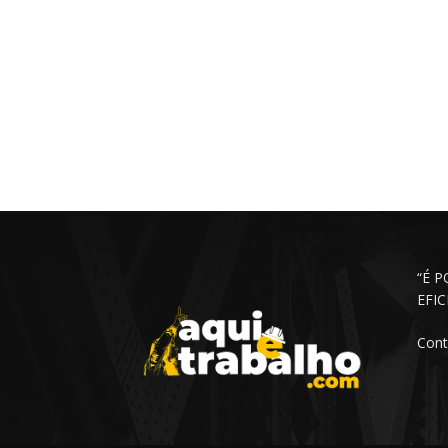
“É 
EFI
Cont