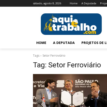
sábado, agosto 8, 2026
Home
A Deputada
Proje
HOME
A DEPUTADA
PROJETOS DE L
Tags
Setor Ferroviário
Tag:
Setor Ferroviário